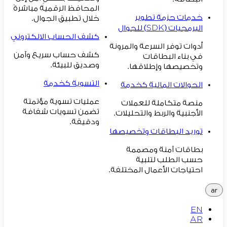
المحافظ الرقمية مباشرةً
خدمات حزمة تطوير
خلال تطبيق الجوال.
البرمجيات (SDK) للجوال
كشف الحساب الالكتروني
أدوات توفر السرعة والمرونة
كشف حساب سريع وآمن
في بناء البطاقات
وصديق للبيئة.
وتخصيصها وإطلاقها.
التسوية كخدمة
الحوالات المالية كخدمة
عمليات تسوية مؤتمتة
منصة متكاملة للعملات
تضمن تسويات شفافة
الأجنبية والربط والتحليلات.
ودقيقة.
توريد البطاقات وتخصيصها
بطاقات آمنة ومصممة
حسب الطلب لتلبية
احتياجات الأعمال المختلفة.
ar
EN
AR