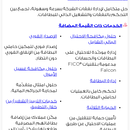
حل متكامل لإدارة نفقات الشركة بسرعة وسهولة، تجمع بين
التحكم بالنفقات والتشغيل الذاتي للبطاقات.
الخدمات ذات القيمة المضافة
حلول مكافحة الاحتيال
الإصدار الفوري
المالي الشامل
إصدار فوري لتمكين حاملي
إدارة موحّدة للاحتيال على
البطاقة من الإنفاق الفوري
البطاقات والحسابات
دون انتظار.
مدعومة بـتقنيات FICO®
حلول مكافحة غسيل
Falcon
الأموال
إدارة البطاقة
حلول امتثال متقدّمة
لمحاربة الجرائم المالية.
تحكم كامل بالعمليات
لحاملي البطاقات.
خدمات الترميز (تشفير) من
خلال التطبيق
الحماية الثلاثية
مكّن عملاءك من إضافة
تأمين حماية للتقليل من
بطاقاتهم المصرفية
عمليات الاحتيال عن طريق
وتفعيلها بشكلٍ آمن إلى
البطاقة.